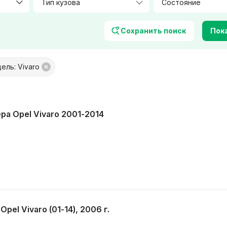
Тип кузова
Объем, л
Сохранить поиск
Пока
ель: Vivaro
платой
Только с фото
 обмен
Товары от Куфар Маркета
а Opel Vivaro 2001-2014
el Vivaro (01-14), 2006 г.