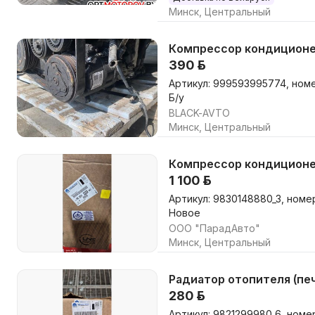
Минск, Центральный
Компрессор кондиционер
390 р.
Артикул: 999593995774, ном
Б/у
BLACK-AVTO
Минск, Центральный
Компрессор кондиционера
1 100 р.
Артикул: 9830148880_3, номе
Новое
ООО "ПарадАвто"
Минск, Центральный
Радиатор отопителя (печк
280 р.
Артикул: 9821299980_6, номе