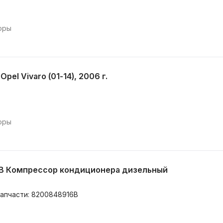
оры
el Vivaro (01-14), 2006 г.
оры
 B Компрессор кондиционера дизельный
запчасти: 8200848916B