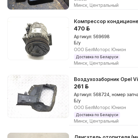
Минск, Центральный
Компрессор кондиционера
470 р.
Артикул: 569698
Б/у
ООО БелМоторс Юнион
Доставка по Беларуси
Минск, Центральный
Воздухозаборник Opel Viv
261 р.
Артикул: 568724, номер запч
Б/у
ООО БелМоторс Юнион
Доставка по Беларуси
Минск, Центральный
Двигатель отопителя (мот