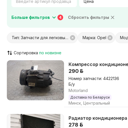
Цена
Коробка передач
Тип двигателя
Больше фильтров
Сбросить фильтры
4
Город / Район
Тип: Запчасти для легковых авто
Марка: Opel
Мод
Сортировка
С Куфар Доставкой
С Куфар О
Только с видео
Возможен
Компрессор кондиционер
290 р.
Номер запчасти: 4422136
Б/у
Motorland
Доставка по Беларуси
Минск, Центральный
Радиатор кондиционера Op
278 р.