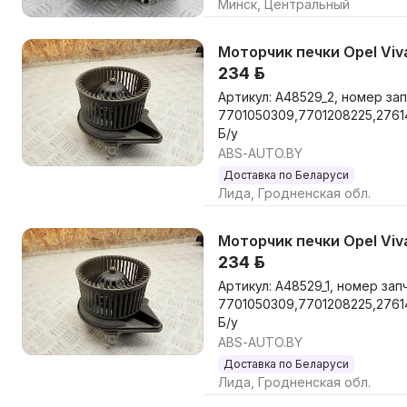
Минск, Центральный
Моторчик печки Opel Viva
234 р.
Артикул: A48529_2, номер зап
7701050309,7701208225,276
Б/у
ABS-AUTO.BY
Доставка по Беларуси
Лида, Гродненская обл.
Моторчик печки Opel Viva
234 р.
Артикул: A48529_1, номер зап
7701050309,7701208225,276
Б/у
ABS-AUTO.BY
Доставка по Беларуси
Лида, Гродненская обл.