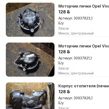
Моторчик печки Opel Viv
128 р.
Артикул: 30937823_1
Б/у
Silacar
Минск, Центральный
Моторчик печки Opel Viv
128 р.
Артикул: 30937821_1
Б/у
Silacar
Минск, Центральный
Корпус отопителя (печки)
128 р.
Артикул: 30937826_1
Б/у
Silacar