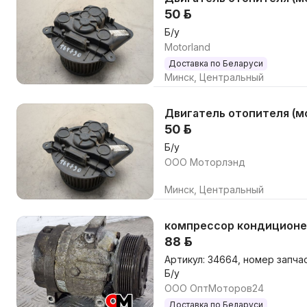
50 р.
Б/у
Motorland
Доставка по Беларуси
Минск, Центральный
Двигатель отопителя (мот
50 р.
Б/у
ООО Моторлэнд
Минск, Центральный
компрессор кондиционера
88 р.
Артикул: 34664, номер запча
Б/у
ООО ОптМоторов24
Доставка по Беларуси