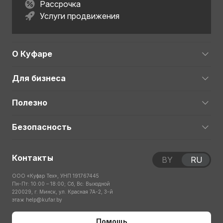
Рассрочка
Услуги продвижения
О Куфаре
Для бизнеса
Полезно
Безопасность
Контакты
BY
RU
ООО «Куфар Тех», УНП 191767445
Пн-Пт: 10:00 – 18:00; Сб, Вс: Выходной
220029, г. Минск, ул. Красная 7А-2, 3-й
этаж
help@kufar.by
Помощь