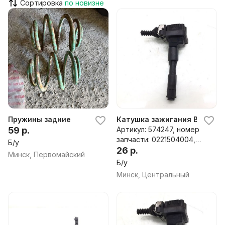
Сортировка
Пружины задние
Катушка зажигания BMW 3 E4
59 р.
Артикул: 574247, номер
запчасти: 0221504004,
Б/у
1703227, 1354489085
26 р.
Минск, Первомайский
Б/у
Минск, Центральный