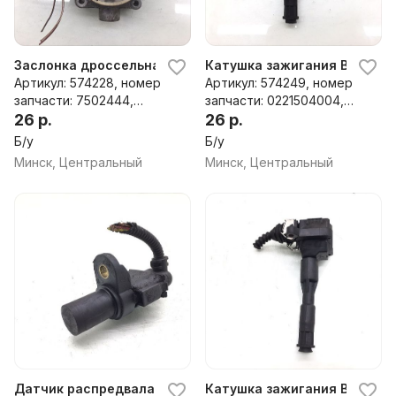
Заслонка дроссельная BMW 3 E46, 2001 г.
Катушка зажигания BMW 3 E4
Артикул: 574228, номер
Артикул: 574249, номер
запчасти: 7502444,
запчасти: 0221504004,
408238425001
26 р.
1703227, 1354489085
26 р.
Б/у
Б/у
Минск, Центральный
Минск, Центральный
Датчик распредвала BMW 3 E46, 2001 г.
Катушка зажигания BMW 3 E4