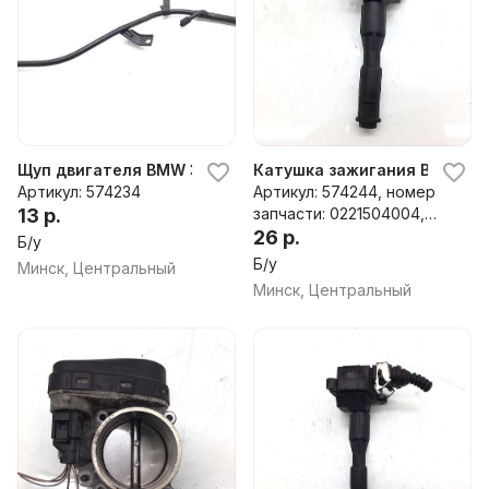
Щуп двигателя BMW 3 E46, 2001 г.
Катушка зажигания BMW 3 E4
Артикул: 574234
Артикул: 574244, номер
13 р.
запчасти: 0221504004,
1703227, 1354489085
26 р.
Б/у
Б/у
Минск, Центральный
Минск, Центральный