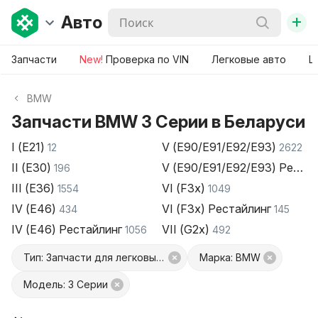
+
Авто
Запчасти
New!
Проверка по VIN
Легковые авто
Ш
BMW
Запчасти BMW 3 Серии в Беларуси
I (E21)
V (E90/E91/E92/E93)
12
2622
II (E30)
V (E90/E91/E92/E93) Реста
196
III (E36)
VI (F3x)
1554
1049
IV (E46)
VI (F3x) Рестайлинг
434
145
IV (E46) Рестайлинг
VII (G2x)
1056
492
Тип: Запчасти для легковых авто
Марка: BMW
Модель: 3 Серии