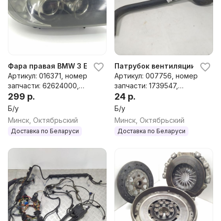
Фара правая BMW 3 E90/E91/E92/E93, 2008 г.
Патрубок вентиляции картер
Артикул: 016371, номер
Артикул: 007756, номер
запчасти: 62624000,
запчасти: 1739547,
63116942740
299 р.
11151739547
24 р.
Б/у
Б/у
Минск, Октябрьский
Минск, Октябрьский
Доставка по Беларуси
Доставка по Беларуси