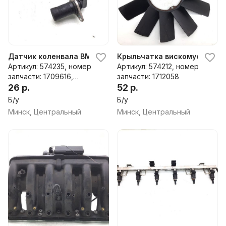
Датчик коленвала BMW 3 E46, 2001 г.
Крыльчатка вискомуфты BMW 
Артикул: 574235, номер
Артикул: 574212, номер
запчасти: 1709616,
запчасти: 1712058
1770107
26 р.
52 р.
Б/у
Б/у
Минск, Центральный
Минск, Центральный