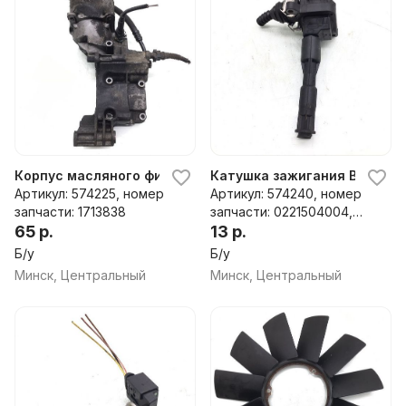
Корпус масляного фильтра BMW 3 E46, 2001 г.
Катушка зажигания BMW 3 E4
Артикул: 574225, номер
Артикул: 574240, номер
запчасти: 1713838
запчасти: 0221504004,
65 р.
1703227, 1354489085
13 р.
Б/у
Б/у
Минск, Центральный
Минск, Центральный