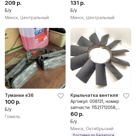
4472208025, 06C11878
209 р.
0130303941
131 р.
Б/у
Б/у
Минск, Центральный
Минск, Центральный
Туманки е36
Крыльчатка вентилятора (ло
100 р.
Артикул: 008131, номер
запчасти: 11521712058,
Б/у
1712058
60 р.
Гомель
Б/у
Минск, Октябрьский
Доставка по Беларуси