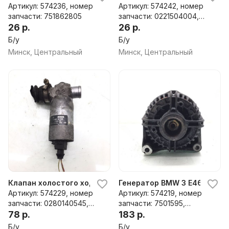
Артикул: 574236, номер
Артикул: 574242, номер
запчасти: 751862805
запчасти: 0221504004,
26 р.
1703227, 1354489085
26 р.
Б/у
Б/у
Минск, Центральный
Минск, Центральный
Клапан холостого хода BMW 3 E46, 2001 г.
Генератор BMW 3 E46, 2001 г
Артикул: 574229, номер
Артикул: 574219, номер
запчасти: 0280140545,
запчасти: 7501595,
1744713
78 р.
0124515050
183 р.
Б/у
Б/у