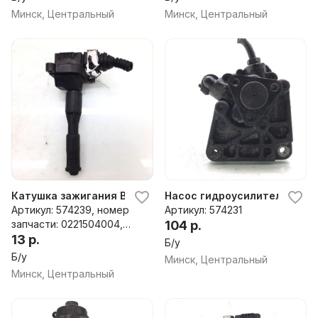
Минск, Центральный
Минск, Центральный
Катушка зажигания BMW 3 E46, 2001 г.
Насос гидроусилителя руля 
Артикул: 574239, номер
Артикул: 574231
запчасти: 0221504004,
104 р.
1703227, 1354489085
13 р.
Б/у
Б/у
Минск, Центральный
Минск, Центральный