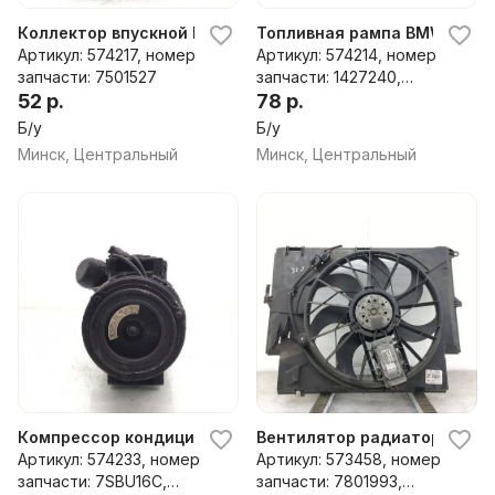
Коллектор впускной BMW 3 E46, 2001 г.
Топливная рампа BMW 3 E46,
Артикул: 574217, номер
Артикул: 574214, номер
запчасти: 7501527
запчасти: 1427240,
52 р.
1437442
78 р.
Б/у
Б/у
Минск, Центральный
Минск, Центральный
Компрессор кондиционера BMW 3 E46, 2001 г.
Вентилятор радиатора BMW 3
Артикул: 574233, номер
Артикул: 573458, номер
запчасти: 7SBU16C,
запчасти: 7801993,