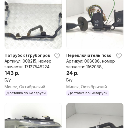
Патрубок (трубопровод, шланг) BMW 3 E90/E91/E92/E93, 2
Переключатель поворотов BM
Артикул: 008215, номер
Артикул: 008088, номер
запчасти: 17127548224,
запчасти: 1162088,
7548224, 17127548225,
143 р.
32311162088
24 р.
7548225, 17127548212,
Б/у
Б/у
7548212
Минск, Октябрьский
Минск, Октябрьский
Доставка по Беларуси
Доставка по Беларуси