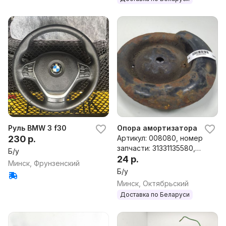
Руль BMW 3 f30
Опора амортизатора верхняя
230 р.
Артикул: 008080, номер
запчасти: 31331135580,
Б/у
1135580
24 р.
Минск, Фрунзенский
Б/у
Минск, Октябрьский
Доставка по Беларуси