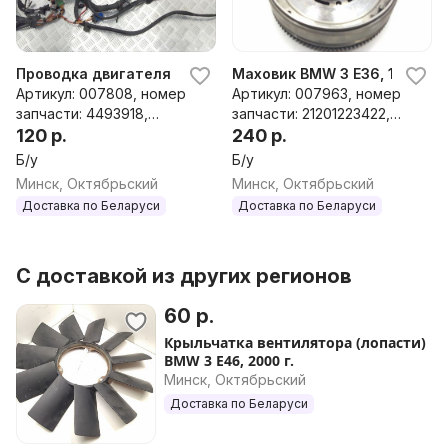
Проводка двигателя BMW 3 E90/E91/E92/E93, 2005 г.
Маховик BMW 3 E36, 1998 г.
Артикул: 007808, номер
Артикул: 007963, номер
запчасти: 4493918,
запчасти: 21201223422,
4493919
120 р.
1223422, 21211223492,
240 р.
1223492, 21211223317,
Б/у
Б/у
1223317
Минск, Октябрьский
Минск, Октябрьский
Доставка по Беларуси
Доставка по Беларуси
С доставкой из других регионов
60 р.
Крыльчатка вентилятора (лопасти)
BMW 3 E46, 2000 г.
Минск, Октябрьский
Доставка по Беларуси