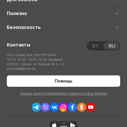
Полезно
Безопасность
Контакты
BY
RU
ООО «Куфар Тех», УНП 191767445
Пн-Пт: 10:00 – 18:00; Сб, Вс: Выходной
220029, г. Минск, ул. Красная 7А-2, 3-й
этаж
help@kufar.by
Помощь
Защита прав потребителей сервиса Куфар Маркет