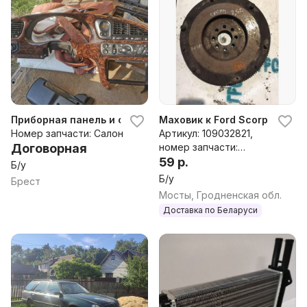
Приборная панель и спидометр форд скорпио 2
Маховик к Ford Scorpio 2
Номер запчасти: Салон
Артикул: 109032821,
Договорная
номер запчасти:
109032821
59 р.
Б/у
Б/у
Брест
Мосты, Гродненская обл.
Доставка по Беларуси