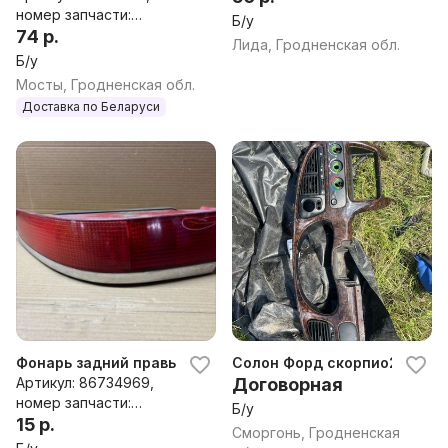
номер запчасти:
Б/у
41805940
74 р.
Лида, Гродненская обл.
Б/у
Мосты, Гродненская обл.
Доставка по Беларуси
Фонарь задний правый к Ford Scorpio 2
Солон Форд скорпио2
Артикул: 86734969,
Договорная
номер запчасти:
Б/у
95GG13A602AB
15 р.
Сморгонь, Гродненская