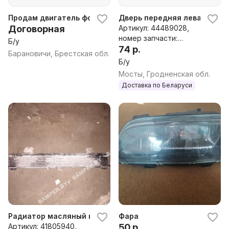
Продам двигатель форд Скорпио
Дверь передняя левая к Ford
Договорная
Артикул: 44489028,
номер запчасти:
Б/у
44489028
74 р.
Барановичи, Брестская обл.
Б/у
Мосты, Гродненская обл.
Доставка по Беларуси
Радиатор масляный к Ford Scorpio 2
Фара
Артикул: 41805940,
50 р.