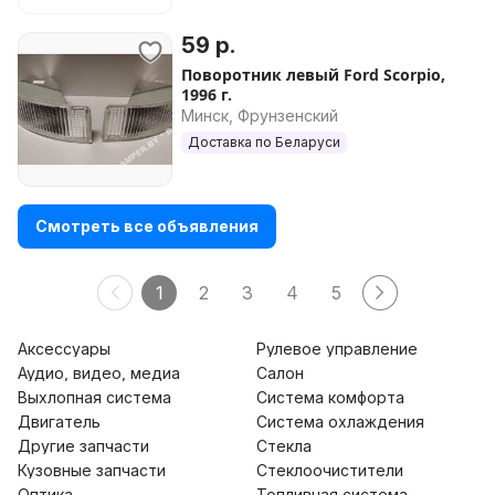
59 р.
Поворотник левый Ford Scorpio,
1996 г.
Минск, Фрунзенский
Доставка по Беларуси
Смотреть все объявления
1
2
3
4
5
Аксессуары
Рулевое управление
Аудио, видео, медиа
Салон
Выхлопная система
Система комфорта
Двигатель
Система охлаждения
Другие запчасти
Стекла
Кузовные запчасти
Стеклоочистители
Оптика
Топливная система