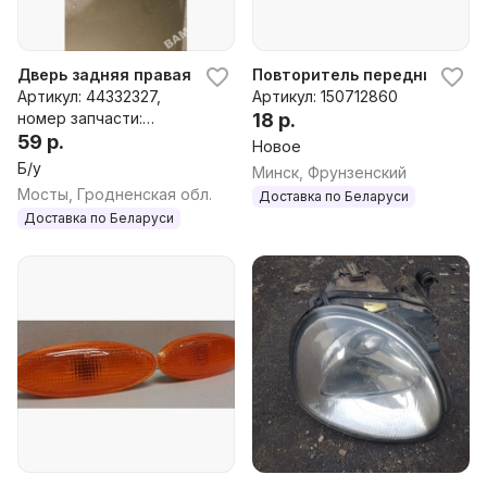
Дверь задняя правая к Ford Scorpio 2
Повторитель передний левый 
Артикул: 44332327,
Артикул: 150712860
номер запчасти:
18 р.
44332327
59 р.
Новое
Б/у
Минск, Фрунзенский
Мосты, Гродненская обл.
Доставка по Беларуси
Доставка по Беларуси