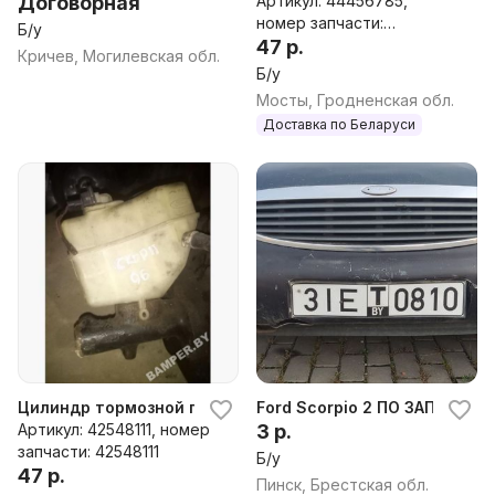
Договорная
Артикул: 44456785,
номер запчасти:
Б/у
44456785
47 р.
Кричев, Могилевская обл.
Б/у
Мосты, Гродненская обл.
Доставка по Беларуси
Цилиндр тормозной главный к Ford Scorpio 2
Ford Scorpio 2 ПО ЗАПЧАСТ
Артикул: 42548111, номер
3 р.
запчасти: 42548111
Б/у
47 р.
Пинск, Брестская обл.