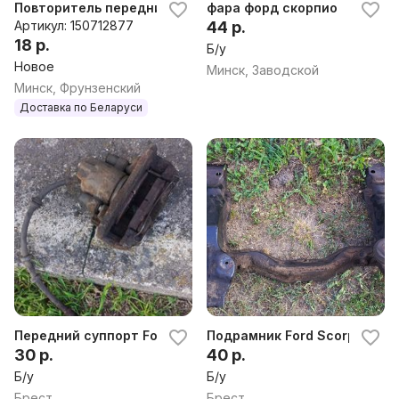
Повторитель передний правый Ford Scorpio (94-98), 1996
фара форд скорпио
Артикул: 150712877
44 р.
18 р.
Б/у
Новое
Минск, Заводской
Минск, Фрунзенский
Доставка по Беларуси
Передний суппорт Ford Scorpio 2
Подрамник Ford Scorpio 2
30 р.
40 р.
Б/у
Б/у
Брест
Брест