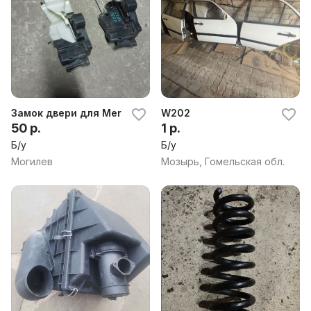
Замок двери для Mercedes E W210
W202
50 р.
1 р.
Б/у
Б/у
Могилев
Мозырь, Гомельская обл.