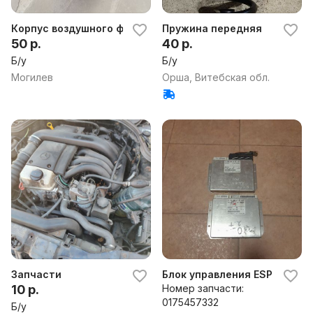
Корпус воздушного фильтра на Мерседес C W202
Пружина передняя
50 р.
40 р.
Б/у
Б/у
Могилев
Орша, Витебская обл.
Запчасти
Блок управления ESP для Me
10 р.
Номер запчасти:
0175457332
Б/у