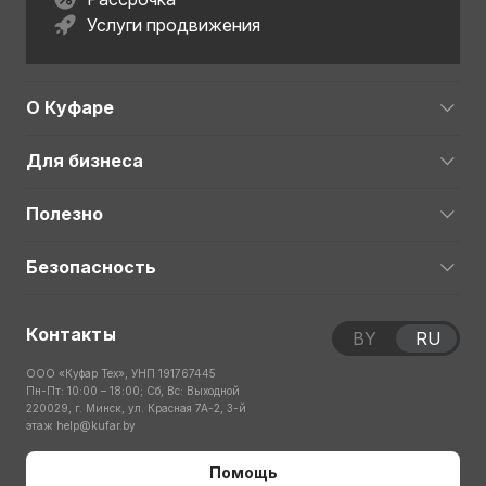
Услуги продвижения
О Куфаре
Для бизнеса
Полезно
Безопасность
Контакты
BY
RU
ООО «Куфар Тех», УНП 191767445
Пн-Пт: 10:00 – 18:00; Сб, Вс: Выходной
220029, г. Минск, ул. Красная 7А-2, 3-й
этаж
help@kufar.by
Помощь