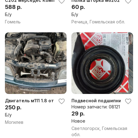
С202 мерседес Комплект дверей. Седан.
Полка шторка мб202
588 р.
60 р.
Б/у
Б/у
Гомель
Речица, Гомельская обл.
Двигатель м111 1.8 от мерс 202 рест
Подвесной подшипник Мерс
250 р.
Номер запчасти: 08121
29 р.
Б/у
Новое
Могилев
Светлогорск, Гомельская
обл.