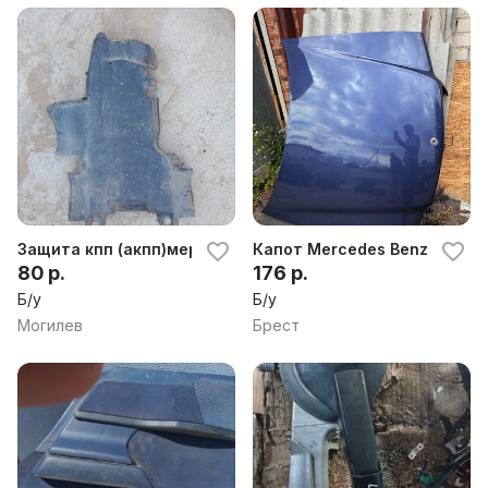
Защита кпп (акпп)мерседес C W202
Капот Mercedes Benz c 202 (
80 р.
176 р.
Б/у
Б/у
Могилев
Брест