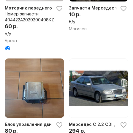
Моторчик переднего стеклоочистителя
Запчасти Мерседес w202 1.
Номер запчасти:
10 р.
404422A2029200408KZ
Б/у
60 р.
Могилев
Б/у
Брест
Блок управления двигателем для Mercedes C W202
Мерседес С 2.2 CDI , автома
80 р.
294 р.