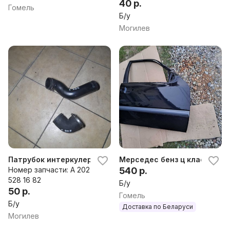
40 р.
Гомель
Б/у
Могилев
Патрубок интеркулера к Mercedes C W202
Мерседес бенз ц класс 202 
Номер запчасти: A 202
540 р.
528 16 82
Б/у
50 р.
Гомель
Б/у
Доставка по Беларуси
Могилев