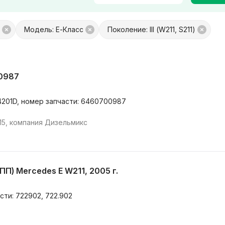
Модель: E-Класс
Поколение: III (W211, S211)
платой
Только с фото
 обмен
Товары от Куфар Маркета
00987
4201D, номер запчасти: 6460700987
15, компания Дизельмикс
П) Mercedes E W211, 2005 г.
сти: 722902, 722.902