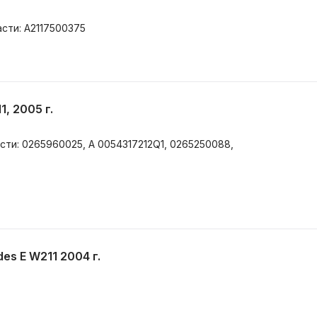
асти: A2117500375
, 2005 г.
асти: 0265960025, A 0054317212Q1, 0265250088,
es E W211 2004 г.