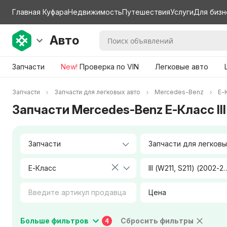
Главная Куфара
Недвижимость
Путешествия
Услуги
Для бизн
Авто
Запчасти
New!
Проверка по VIN
Легковые авто
Запчасти
Запчасти для легковых авто
Mercedes-Benz
E-
Запчасти Mercedes-Benz E-Класс III
E-Класс
III (W211, S211) 
Цена
Коробка передач
Тип двигателя
Больше фильтров
Сбросить фильтры
4