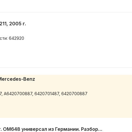
11, 2005 г.
асти: 642920
Mercedes-Benz
7, A6420700887, 6420701487, 6420700887
Mercedes E W211 3,2д 04г. ОМ648 универсал из Германии. Разборка запчасти б/у