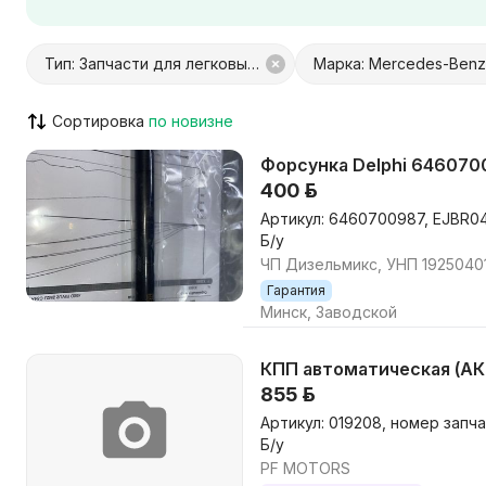
Город / Район
Тип: Запчасти для легковых авто
Марка: Mercedes-Benz
Сортировка
С Куфар Доставкой
С Куфар О
Только с видео
Возможен
Форсунка Delphi 64607
400 р.
Артикул: 6460700987, EJBR0
Б/у
ЧП Дизельмикс, УНП 1925040
Гарантия
Минск, Заводской
КПП автоматическая (АКП
855 р.
Артикул: 019208, номер запча
Б/у
PF MOTORS