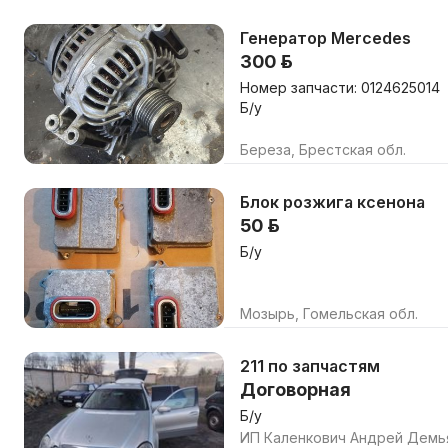
Генератор Mercedes
300 р.
Номер запчасти: 0124625014
Б/у
Береза, Брестская обл.
Блок розжига ксенона
50 р.
Б/у
Мозырь, Гомельская обл.
211 по запчастям
Договорная
Б/у
ИП Каленкович Андрей Демь