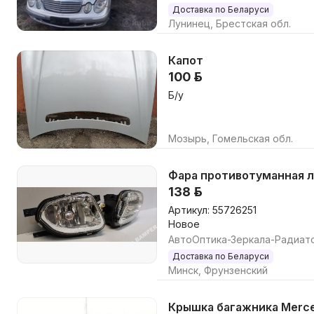
Доставка по Беларуси
Лунинец, Брестская обл.
Капот
100 р.
Б/у
Мозырь, Гомельская обл.
Фара противотуманная ле
138 р.
Артикул: 55726251
Новое
АвтоОптика-Зеркала-Радиат
Доставка по Беларуси
Минск, Фрунзенский
Крышка багажника Merced