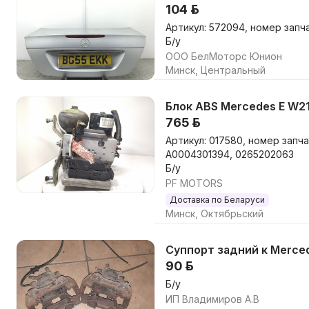
104 р.
Артикул: 572094, номер запч
Б/у
ООО БелМоторс Юнион
Минск, Центральный
Блок ABS Mercedes E W211
765 р.
Артикул: 017580, номер запч
A0004301394, 0265202063
Б/у
PF MOTORS
Доставка по Беларуси
Минск, Октябрьский
Суппорт задний к Merced
90 р.
Б/у
ИП Владимиров А.В