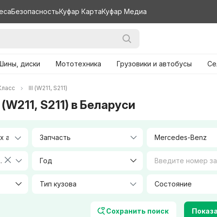
еса
Безопасность
Куфар Карта
Куфар Медиа
Шины, диски
Мототехника
Грузовики и автобусы
Се
Класс
III (W211, S211)
 (W211, S211) в Беларуси
Запчасть
Mercedes-Benz
(2002-2006)
Год
Тип кузова
Объем, л
Сохранить поиск
Показа