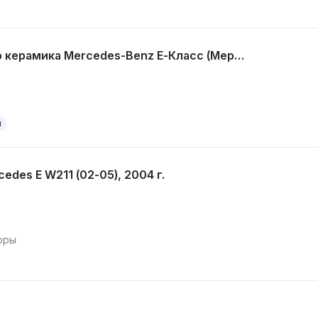
Диск тормозной карбоно керамика Mercedes-Benz E-Класс (Мерседес Е-Класс)
и
des E W211 (02-05), 2004 г.
оры