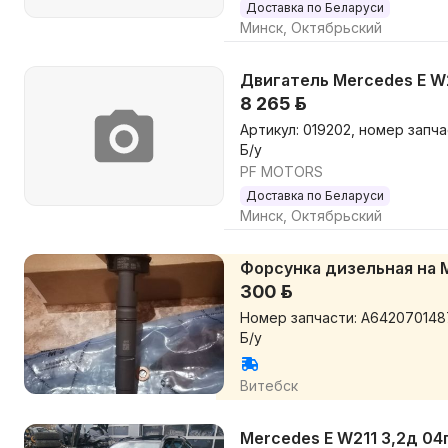
Доставка по Беларуси
Минск, Октябрьский
Двигатель Mercedes E W2
8 265 р.
Артикул: 019202, номер запч
Б/у
PF MOTORS
Доставка по Беларуси
Минск, Октябрьский
Форсунка дизельная на 
300 р.
Номер запчасти: A642070148
Б/у
Витебск