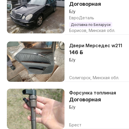
Договорная
Б/у
ЕвроДеталь
Доставка по Беларуси
Борисов, Минская обл.
Двери Мерседес w211
146 р.
Б/у
Солигорск, Минская обл.
Форсунка топлиная
Договорная
Б/у
Брест