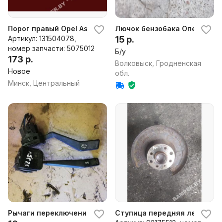
Порог правый Opel Ascona C (1981-1988), 1984 г.
Лючок бензобака Опель Аск
Артикул: 131504078,
15 р.
номер запчасти: 5075012
Б/у
173 р.
Волковыск, Гродненская
Новое
обл.
Минск, Центральный
Рычаги переключения поворотов Opel Ascona C
Ступица передняя левая к O