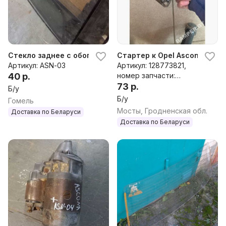
Стекло заднее с обогревом Opel Ascona C
Стартер к Opel Ascona
Артикул: ASN-03
Артикул: 128773821,
40 р.
номер запчасти:
128773821
73 р.
Б/у
Б/у
Гомель
Мосты, Гродненская обл.
Доставка по Беларуси
Доставка по Беларуси