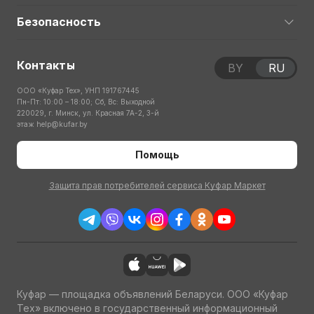
Безопасность
Контакты
BY
RU
ООО «Куфар Тех», УНП 191767445
Пн-Пт: 10:00 – 18:00; Сб, Вс: Выходной
220029, г. Минск, ул. Красная 7А-2, 3-й
этаж
help@kufar.by
Помощь
Защита прав потребителей сервиса Куфар Маркет
Куфар — площадка объявлений Беларуси. ООО «Куфар
Тех» включено в государственный информационный