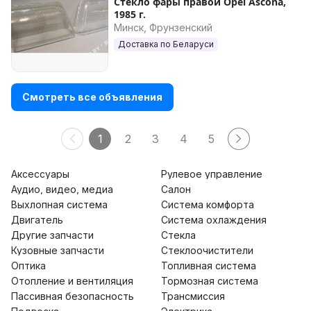
Стекло фары правой Opel Ascona,
1985 г.
Минск, Фрунзенский
Доставка по Беларуси
Смотреть все объявления
1
2
3
4
5
Аксессуары
Рулевое управление
Аудио, видео, медиа
Салон
Выхлопная система
Система комфорта
Двигатель
Система охлаждения
Другие запчасти
Стекла
Кузовные запчасти
Стеклоочистители
Оптика
Топливная система
Отопление и вентиляция
Тормозная система
Пассивная безопасность
Трансмиссия