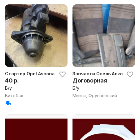
Стартер Opel Ascona C 1.6 бензин
Запчасти Опель Аскона, Опе
40 р.
Договорная
Б/у
Б/у
Витебск
Минск, Фрунзенский