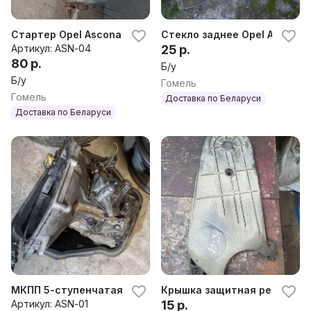
Стартер Opel Ascona C
Стекло заднее Opel Ascona 
Артикул: ASN-04
25 р.
80 р.
Б/у
Б/у
Гомель
Гомель
Доставка по Беларуси
Доставка по Беларуси
МКПП 5-ступенчатая Opel Ascona C
Крышка защитная ремня ГРМ
Артикул: ASN-01
15 р.