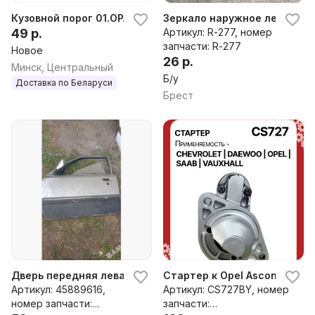
Кузовной порог 01.OPASCNXXXC.ALL.0.00
Зеркало наружное левое к O
49 р.
Артикул: R-277, номер
запчасти: R-277
Новое
26 р.
Минск, Центральный
Б/у
Доставка по Беларуси
Брест
Дверь передняя левая к Opel Ascona
Стартер к Opel Ascona
Артикул: 45889616,
Артикул: CS727BY, номер
номер запчасти:
запчасти: