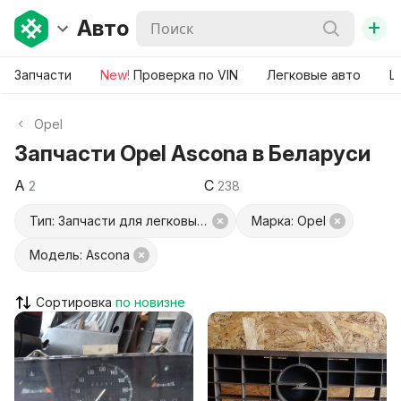
+
Авто
Запчасти
New!
Проверка по VIN
Легковые авто
Ш
Opel
Запчасти Opel Ascona в Беларуси
A
C
2
238
Тип: Запчасти для легковых авто
Марка: Opel
Модель: Ascona
Сортировка