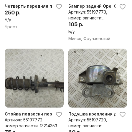
Четверть передняя правая к Opel Corsa D хэтчбек
Бампер задний Opel Corsa D
250 р.
Артикул: 55197773,
номер запчасти:
Б/у
13179893
105 р.
Брест
Б/у
Минск, Фрунзенский
Стойка подвески передняя левая Opel Corsa D (2006-
Подушка крепления двигател
Артикул: 55197772,
Артикул: 55197720,
номер запчасти: 13214353
номер запчасти:
468646740