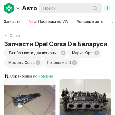
+
Авто
Запчасти
New!
Проверка по VIN
Легковые авто
Ш
Corsa
Запчасти Opel Corsa D в Беларуси
Тип: Запчасти для легковых авто
Марка: Opel
Модель: Corsa
Поколение: D
Сортировка