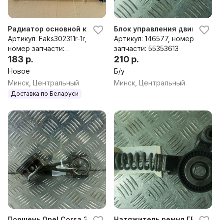
Радиатор основной к Opel Corsa D
Блок управления двигателем
Артикул: Faks302311r-1r,
Артикул: 146577, номер
номер запчасти:
запчасти: 55353613
1300297,13313296,557004
183 р.
210 р.
48,55704136
Новое
Б/у
Минск, Центральный
Минск, Центральный
Доставка по Беларуси
Поршень Opel Corsa 2008
Натяжитель ремня ГРМ Opel