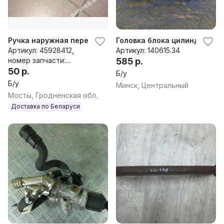
Ручка наружная передняя левая к Opel Corsa D
Головка блока цилиндров Op
Артикул: 45928412,
Артикул: 140615.34
номер запчасти:
585 р.
45928412
50 р.
Б/у
Б/у
Минск, Центральный
Мосты, Гродненская обл.
Доставка по Беларуси