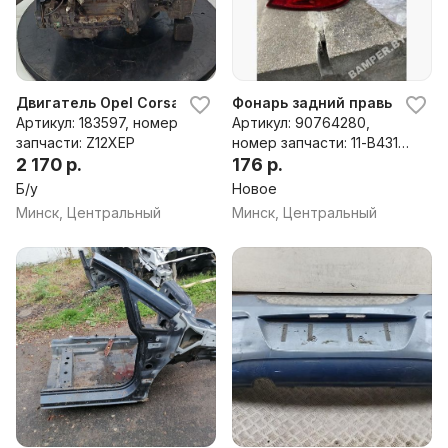
Двигатель Opel Corsa Z12XEP
Фонарь задний правый Opel C
Артикул: 183597, номер
Артикул: 90764280,
запчасти: Z12XEP
номер запчасти: 11-B431-
2 170 р.
01-2B
176 р.
Б/у
Новое
Минск, Центральный
Минск, Центральный