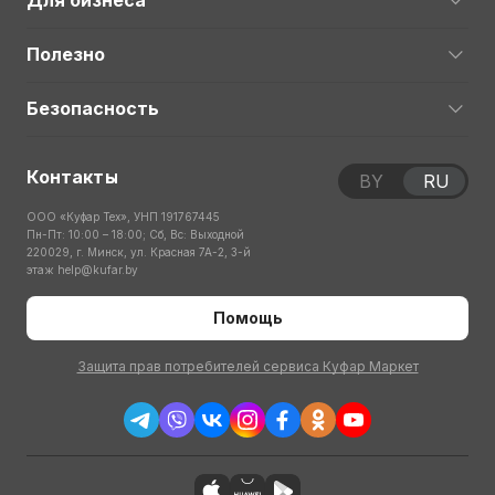
Для бизнеса
Полезно
Безопасность
Контакты
BY
RU
ООО «Куфар Тех», УНП 191767445
Пн-Пт: 10:00 – 18:00; Сб, Вс: Выходной
220029, г. Минск, ул. Красная 7А-2, 3-й
этаж
help@kufar.by
Помощь
Защита прав потребителей сервиса Куфар Маркет