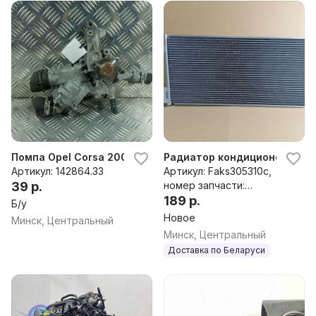
Помпа Opel Corsa 2008
Радиатор кондиционера к Op
Артикул: 142864.33
Артикул: Faks305310c,
39 р.
номер запчасти:
1850158,1850168,1850277,5
189 р.
Б/у
5700408,93168140,95514
Новое
Минск, Центральный
601
Минск, Центральный
Доставка по Беларуси