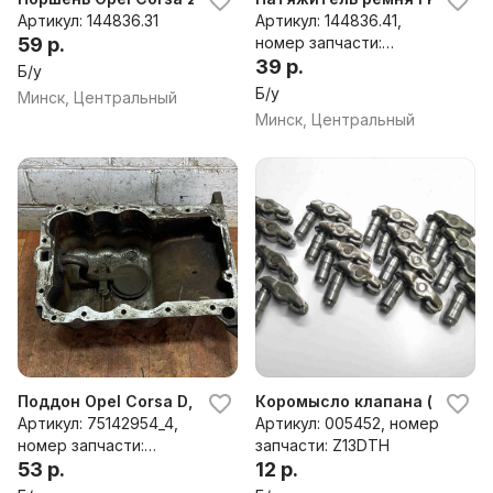
Артикул: 144836.31
Артикул: 144836.41,
59 р.
номер запчасти:
55352021AW
39 р.
Б/у
Б/у
Минск, Центральный
Минск, Центральный
Поддон Opel Corsa D, 2008 г.
Коромысло клапана (рокер) O
Артикул: 75142954_4,
Артикул: 005452, номер
номер запчасти:
запчасти: Z13DTH
9129316,0077007
53 р.
12 р.