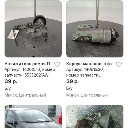
Натяжитель ремня ГРМ Opel Corsa 55352021AW
Корпус масляного фильтра 
Артикул: 140615.16, номер
Артикул: 140615.30,
запчасти: 55352021AW
номер запчасти:
39 р.
55560748
39 р.
Б/у
Б/у
Минск, Центральный
Минск, Центральный