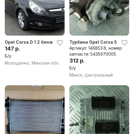
Opel Corsa D 1.2 бензин МКПП по запчастям
Турбина Opel Corsa 543597
147 р.
Артикул: 146853.6, номер
запчасти: 5435970005
Б/у
312 р.
Молодечно, Минская обл.
Б/у
Минск, Центральный