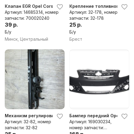
Клапан EGR Opel Corsa 700020240
Крепление топливного бака 
Артикул: 146853.14, номер
Артикул: 32-178, номер
запчасти: 700020240
запчасти: 32-178
39 р.
25 р.
Б/у
Б/у
Минск, Центральный
Брест
Механизм регулировки высоты ремня безопасности к Ope
Бампер передний Opel Corsa 
Артикул: 32-82, номер
Артикул: 169030234,
запчасти: 32-82
номер запчасти:
OPL07CO031T