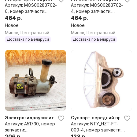
Артикул: MOS00283702-
Артикул: MOS00283702-
6, номер запчасти:
4, номер запчасти:
ALV1243DD,0986080890,1
464 р.
ALV1243DD,0986080890,1
464 р.
12711,RAA14735,CA1243IR,A
12711,RAA14735,CA1243IR,A
Новое
Новое
LV1243CY,ALV1243UX,ALV1
LV1243CY,ALV1243UX,ALV1
Минск, Центральный
Минск, Центральный
243RB,ALV1243WA,57051K,
243RB,ALV1243WA,57051K,
Доставка по Беларуси
Доставка по Беларуси
9121308580,9621308580,5
9121308580,9621308580,5
7051L,5705FE,5705X2,962
7051L,5705FE,5705X2,962
1308580,A13VI141,2541862,
1308580,A13VI141,2541862,
436666,439094,A13VI141,1
436666,439094,A13VI141,1
-3133-
-3133-
25W21803N,301N22103Z
25W21803N,301N22103Z
Электрогидроусилитель руля Peugeot 106, 2001 г.
Суппорт передний правый Peu
Артикул: A51730, номер
Артикул: NTY_HZT-FT-
запчасти:
009-4, номер запчасти:
183042610Z,111849G,11339
206 р.
4400L0,4400C5,4400G0,
123 р.