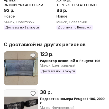
Артикул:
Артикул:
BN1408LYNXAUTO, номер
TT76245TESLATECHNICS,
запчасти:
92 р.
номер запчасти:
86 р.
bn1408lynxauto,91517695,
TT76245 TESLA Technics
Новое
Новое
95661747,169003,424694,
Минск, Советский
Минск, Советский
4246a7,424996,e169003
Доставка по Беларуси
Доставка по Беларуси
С доставкой из других регионов
123 р.
Радиатор основной к Peugeot 106
Минск, Центральный
Доставка по Беларуси
38 р.
Подсветка номера Peugeot 106, 2000
г.
Минск, Фрунзенский