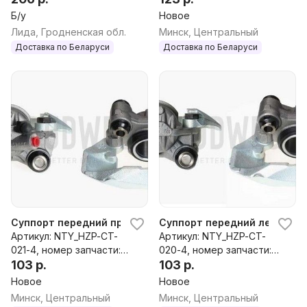
0,9643228080
95658574
Б/у
Новое
Лида, Гродненская обл.
Минск, Центральный
Доставка по Беларуси
Доставка по Беларуси
Суппорт передний правый Peugeot 106 1 поколение реста
Суппорт передний левый Peu
Артикул: NTY_HZP-CT-
Артикул: NTY_HZP-CT-
021-4, номер запчасти:
020-4, номер запчасти:
4400F5,95015070,441004,
103 р.
4400F4,95015069,441003,
103 р.
4400K2,440094,440069
4400K1,440093,440068
Новое
Новое
Минск, Центральный
Минск, Центральный