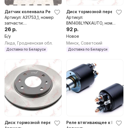
Датчик коленвала Peugeot 106, 2000 г.
Диск тормозной передний к 
Артикул: A31753_1, номер
Артикул:
запчасти:
BN1408LYNXAUTO, номер
9625423880,19205T,0986
26 р.
запчасти:
92 р.
280409
bn1408lynxauto,91517695,
Б/у
Новое
95661747,169003,424694,
Лида, Гродненская обл.
Минск, Советский
4246a7,424996,e169003
Доставка по Беларуси
Доставка по Беларуси
Диск тормозной передний к Peugeot 106
Реле втягивающее к Peugeot