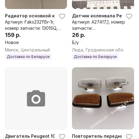
Радиатор основной к Peugeot 106
Датчик коленвала Peugeot 10
Артикул: Faks232115r-1r,
Артикул: A27417_1, номер
номер запчасти: 1301SQ,
запчасти:
1301SR, 1301SW, 1301TA,
159 р.
0986280409,19205T,9625
26 р.
1331S8, 21081301012
423880
Новое
Б/у
Минск, Центральный
Лида, Гродненская обл.
Доставка по Беларуси
Доставка по Беларуси
Двигатель Peugeot 106, 2000 г.
Повторитель передний правы