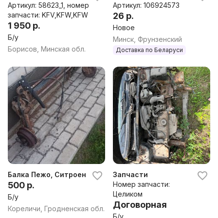
Артикул: 58623_1, номер
Артикул: 106924573
запчасти: KFV,KFW,KFW
26 р.
1 950 р.
Новое
Б/у
Минск, Фрунзенский
Борисов, Минская обл.
Доставка по Беларуси
Балка Пежо, Ситроен
Запчасти
500 р.
Номер запчасти:
Целиком
Б/у
Договорная
Кореличи, Гродненская обл.
Б/у