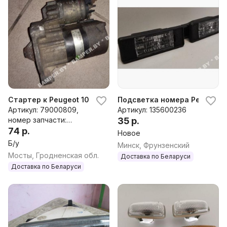
Стартер к Peugeot 106
Подсветка номера Peugeot 10
Артикул: 79000809,
Артикул: 135600236
номер запчасти:
35 р.
79000809
74 р.
Новое
Б/у
Минск, Фрунзенский
Мосты, Гродненская обл.
Доставка по Беларуси
Доставка по Беларуси