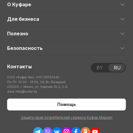
О Куфаре
Для бизнеса
Полезно
Безопасность
Контакты
BY
RU
ООО «Куфар Тех», УНП 191767445
Пн-Пт: 10:00 – 18:00; Сб, Вс: Выходной
220029, г. Минск, ул. Красная 7А-2, 3-й
этаж
help@kufar.by
Помощь
Защита прав потребителей сервиса Куфар Маркет