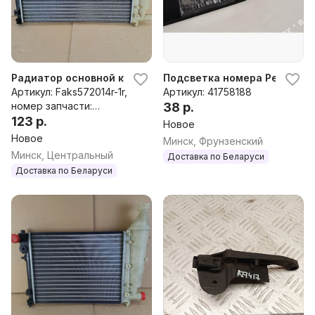
Радиатор основной к Peugeot 106
Подсветка номера Peugeot 10
Артикул: Faks572014r-1r,
Артикул: 41758188
номер запчасти:
38 р.
1301C7,1301C9,1301D0,1301
123 р.
Новое
D2,1301V6
Новое
Минск, Фрунзенский
Минск, Центральный
Доставка по Беларуси
Доставка по Беларуси