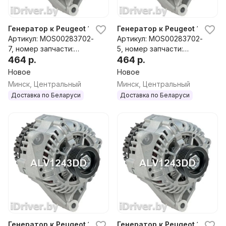
Генератор к Peugeot 106
Генератор к Peugeot 106
Артикул: MOS00283702-
Артикул: MOS00283702-
7, номер запчасти:
5, номер запчасти:
ALV1243DD,0986080890,1
464 р.
ALV1243DD,0986080890,1
464 р.
12711,RAA14735,CA1243IR,A
12711,RAA14735,CA1243IR,A
Новое
Новое
LV1243CY,ALV1243UX,ALV1
LV1243CY,ALV1243UX,ALV1
Минск, Центральный
Минск, Центральный
243RB,ALV1243WA,57051K,
243RB,ALV1243WA,57051K,
Доставка по Беларуси
Доставка по Беларуси
9121308580,9621308580,5
9121308580,9621308580,5
7051L,5705FE,5705X2,962
7051L,5705FE,5705X2,962
1308580,A13VI141,2541862,
1308580,A13VI141,2541862,
436666,439094,A13VI141,1
436666,439094,A13VI141,1
-3133-
-3133-
25W21803N,301N22103Z
25W21803N,301N22103Z
Генератор к Peugeot 106
Генератор к Peugeot 106