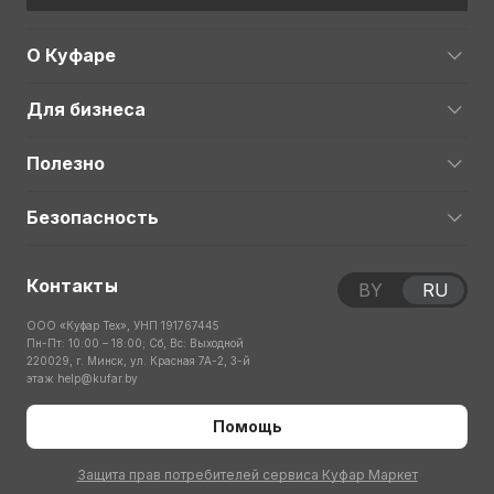
О Куфаре
Для бизнеса
Полезно
Безопасность
Контакты
BY
RU
ООО «Куфар Тех», УНП 191767445
Пн-Пт: 10:00 – 18:00; Сб, Вс: Выходной
220029, г. Минск, ул. Красная 7А-2, 3-й
этаж
help@kufar.by
Помощь
Защита прав потребителей сервиса Куфар Маркет