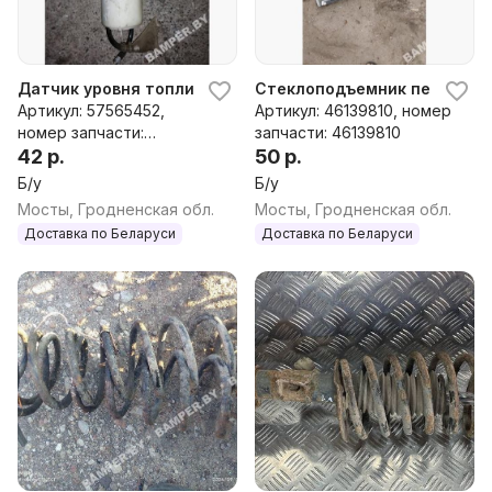
Датчик уровня топлива к Volvo V70 1
Стеклоподъемник передний п
Артикул: 57565452,
Артикул: 46139810, номер
номер запчасти:
запчасти: 46139810
57565452
42 р.
50 р.
Б/у
Б/у
Мосты, Гродненская обл.
Мосты, Гродненская обл.
Доставка по Беларуси
Доставка по Беларуси