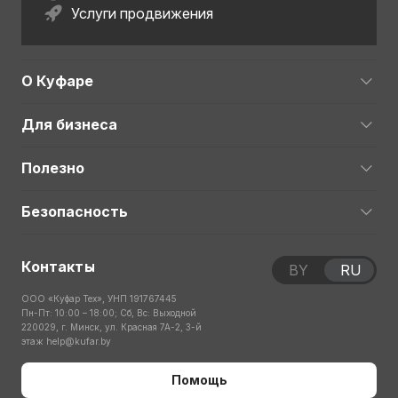
Услуги продвижения
О Куфаре
Для бизнеса
Полезно
Безопасность
Контакты
BY
RU
ООО «Куфар Тех», УНП 191767445
Пн-Пт: 10:00 – 18:00; Сб, Вс: Выходной
220029, г. Минск, ул. Красная 7А-2, 3-й
этаж
help@kufar.by
Помощь