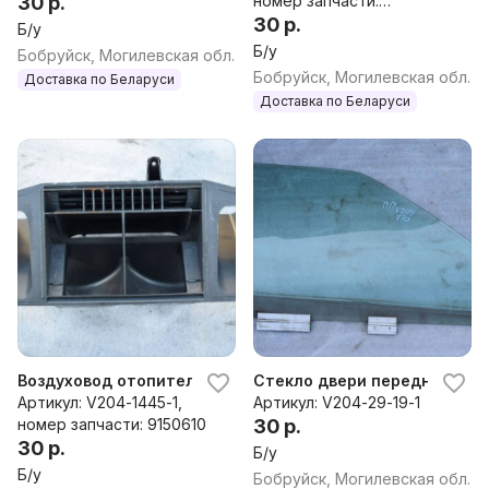
30 р.
номер запчасти:
9472575,898959000
30 р.
Б/у
Б/у
Бобруйск, Могилевская обл.
Бобруйск, Могилевская обл.
Доставка по Беларуси
Доставка по Беларуси
Воздуховод отопителя (печки) Volvo V70, 1998 г.
Стекло двери передней право
Артикул: V204-1445-1,
Артикул: V204-29-19-1
номер запчасти: 9150610
30 р.
30 р.
Б/у
Б/у
Бобруйск, Могилевская обл.