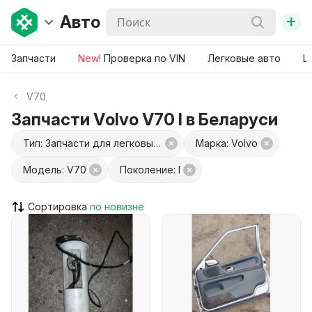
+
Авто
Запчасти
New!
Проверка по VIN
Легковые авто
Ш
V70
Запчасти Volvo V70 I в Беларуси
Тип: Запчасти для легковых авто
Марка: Volvo
Модель: V70
Поколение: I
Сортировка