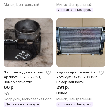
Минск, Центральный
Минск, Центральный
Доставка по Беларуси
Заслонка дроссельная Volvo V70, 1999 г.
Радиатор основной к Volvo V
Артикул: T320-17-12-1,
Артикул: Faks902093r-1r,
номер запчасти:
номер запчасти:
8677796
60 р.
6842768,8601001,8601001
291 р.
4,8601356,86013562,8602
Б/у
Новое
562,8602877,8603770
Бобруйск, Могилевская обл.
Минск, Центральный
Доставка по Беларуси
Доставка по Беларуси