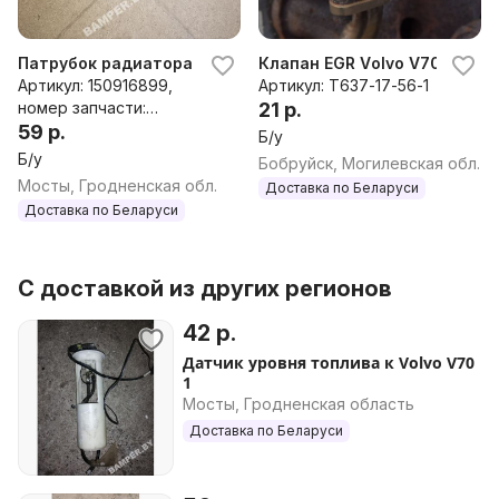
Патрубок радиатора к Volvo V70 1
Клапан EGR Volvo V70, 1998 г
Артикул: 150916899,
Артикул: T637-17-56-1
номер запчасти:
21 р.
150916899
59 р.
Б/у
Б/у
Бобруйск, Могилевская обл.
Мосты, Гродненская обл.
Доставка по Беларуси
Доставка по Беларуси
С доставкой из других регионов
42 р.
Датчик уровня топлива к Volvo V70
1
Мосты, Гродненская область
Доставка по Беларуси