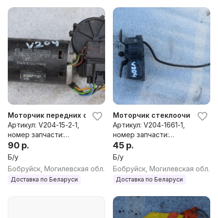
Моторчик передних стеклоочистителей (дворников) Volvo
Моторчик стеклоочистителя 
Артикул: V204-15-2-1,
Артикул: V204-1661-1,
номер запчасти:
номер запчасти:
9169321,058980916
90 р.
0390206950
45 р.
Б/у
Б/у
Бобруйск, Могилевская обл.
Бобруйск, Могилевская обл.
Доставка по Беларуси
Доставка по Беларуси