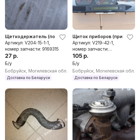
Щеткодержатель (поводок стеклоочистителя, дворник) Vo
Щиток приборов (приборная п
Артикул: V204-15-1-1,
Артикул: V219-42-1,
номер запчасти: 9169315
номер запчасти:
27 р.
9451530,9472519,947272
105 р.
5
Б/у
Б/у
Бобруйск, Могилевская обл.
Бобруйск, Могилевская обл.
Доставка по Беларуси
Доставка по Беларуси