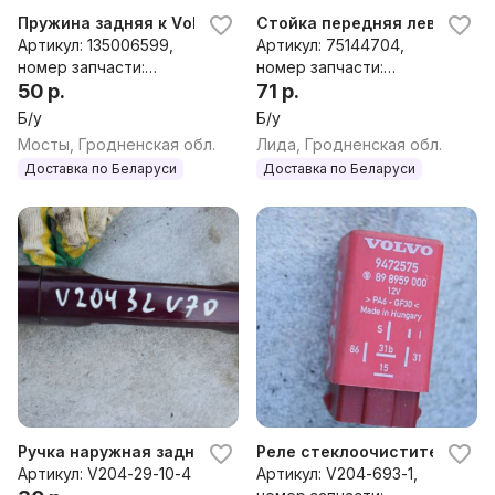
Пружина задняя к Volvo V70 1
Стойка передняя левая Volvo
Артикул: 135006599,
Артикул: 75144704,
номер запчасти:
номер запчасти:
135006599
50 р.
553058,824903553058
71 р.
Б/у
Б/у
Мосты, Гродненская обл.
Лида, Гродненская обл.
Доставка по Беларуси
Доставка по Беларуси
Ручка наружная задняя левая Volvo V70, 1998 г.
Реле стеклоочистителей (дво
Артикул: V204-29-10-4
Артикул: V204-693-1,