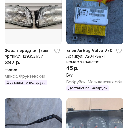
Фара передняя (комплект) Volvo V70 (96-00), 1998 г.
Блок AirBag Volvo V70, 1998 г
Артикул: 129352657
Артикул: V204-89-1,
397 р.
номер запчасти:
9472727D
45 р.
Новое
Б/у
Минск, Фрунзенский
Бобруйск, Могилевская обл.
Доставка по Беларуси
Доставка по Беларуси