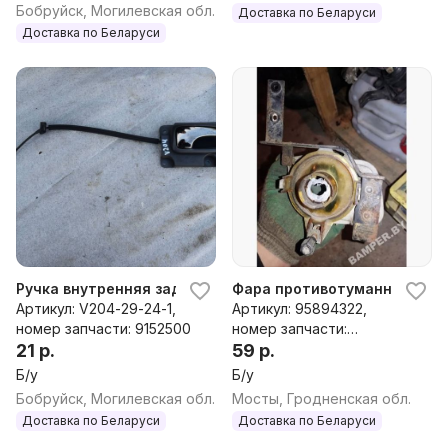
Бобруйск, Могилевская обл.
Доставка по Беларуси
Доставка по Беларуси
Ручка внутренняя задняя правая Volvo V70, 1998 г.
Фара противотуманная левая
Артикул: V204-29-24-1,
Артикул: 95894322,
номер запчасти: 9152500
номер запчасти:
21 р.
95894322
59 р.
Б/у
Б/у
Бобруйск, Могилевская обл.
Мосты, Гродненская обл.
Доставка по Беларуси
Доставка по Беларуси