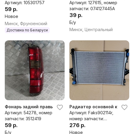
Артикул: 105301757
Артикул: 127615, номер
59 р.
запчасти: 074127445A
39 р.
Новое
Б/у
Минск, Фрунзенский
Минск, Центральный
Доставка по Беларуси
Фонарь задний правый Volvo V70 3512419
Радиатор основной к Volvo 
Артикул: 54278, номер
Артикул: Faks902114r,
запчасти: 3512419
номер запчасти:
59 р.
1333169,8602411,8602413
276 р.
Б/у
Новое