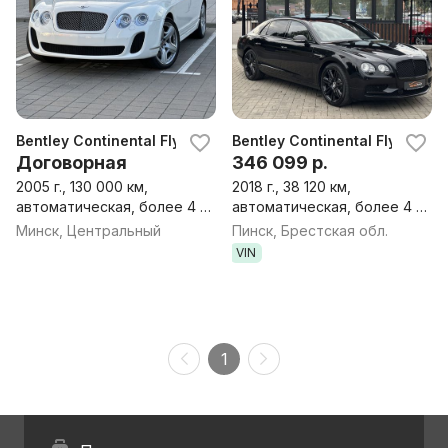
Bentley Continental Flying Spur Continental Flying Spur
Bentley Continental Flying Spu
Договорная
346 099 р.
2005 г., 130 000 км,
2018 г., 38 120 км,
автоматическая, более 4 л,
автоматическая, более 4 л,
бензин, седан
бензин, седан
Минск, Центральный
Пинск, Брестская обл.
VIN
1