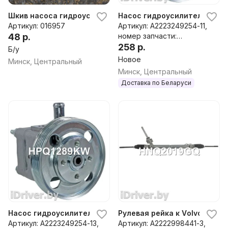
Шкив насоса гидроусилителя Volvo S80 2 2011г
Насос гидроусилителя руля к
Артикул: 016957
Артикул: А2223249254-11,
48 р.
номер запчасти:
HPQ1289KW,KS00000101,
258 р.
Б/у
KS00000127,KS01000071,
Новое
Минск, Центральный
KS01000097,1469028,1506
Минск, Центральный
272,6G913A696NA,6G913A
Доставка по Беларуси
696NB,8G913A696NA,8G9
13A696NB,HPQ1289GQ,HP
Q1289XQ,P1289,P1289HG,
P1289NW,2310196,3120056
9,31202095,31280320,360
00689,36000790,360026
41,400N10039Z,761395516
4,7617955150,8001676,80
02236
Насос гидроусилителя руля к Volvo S80 2 restailing
Рулевая рейка к Volvo S80 2 r
Артикул: А2223249254-13,
Артикул: А2222998441-3,