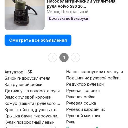
Насос электрический усилителя
руля Volvo S80 20...
Минск, Центральный
Доставка по Беларуси
Смотреть все объявления
1
Насос гидроусилителя руля
Актуатор HSR
Подшипник рулевой рейки
Бачок гидроусилителя
Редуктор рулевой
Вал рулевой рейки
Рулевая колонка
Датчик угла поворота руля
Рулевая рейка
Замок рулевой колонки
Рулевая сошка
Кожух (защита) рулевого механизма
Рулевой карданчик
Кронштейн подрулевых переключателей
Рулевой маятник
Крышка бачка гидроусилителя
Руль
Кулак поворотный левый