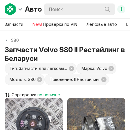
+
Авто
Запчасти
New!
Проверка по VIN
Легковые авто
Ш
S80
Запчасти Volvo S80 II Рестайлинг в
Беларуси
Тип: Запчасти для легковых авто
Марка: Volvo
Модель: S80
Поколение: II Рестайлинг
Сортировка